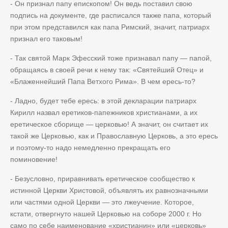
- Он признал папу епископом! Он ведь поставил свою
подпись на документе, где расписался также папа, который
при этом представился как папа Римский, значит, патриарх
признал его таковым!
- Так святой Марк Эфесский тоже признавал папу — папой,
обращаясь в своей речи к нему так:
«
Святейший Отец» и
«Блаженнейший Папа Ветхого Рима»
. В чем ересь-то?
- Ладно, будет тебе ересь: в этой декларации патриарх
Кирилл назвал еретиков-папежников христианами, а их
еретическое сборище — церковью! А значит, он считает их
такой же Церковью, как и Православную Церковь, а это ересь
и поэтому-то надо немедленно прекращать его
поминовение!
- Безусловно, приравнивать еретическое сообщество к
истинной Церкви Христовой, объявлять их равнозначными
или частями одной Церкви — это лжеучение. Которое,
кстати, отвергнуто нашей Церковью на соборе 2000 г. Но
само по себе наименование «христианин» или «церковь»