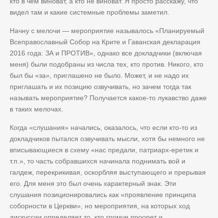
кто в чем виноват, а кто не виноват. Я просто расскажу, что
видел там и какие системные проблемы заметил.
Начну с мелочи — мероприятие называлось «Планируемый
Всеправославный Собор на Крите и Гаванская декларация
2016 года: ЗА и ПРОТИВ», однако все докладчики (включая
меня) были подобраны из числа тех, кто против. Никого, кто
был бы «за», приглашено не было. Может, и не надо их
приглашать и их позицию озвучивать, но зачем тогда так
называть мероприятие? Получается какое-то лукавство даже
в таких мелочах.
Когда «слушания» начались, оказалось, что если кто-то из
докладчиков пытался озвучивать мысли, хотя бы немного не
вписывающиеся в схему «нас предали, патриарх-еретик и
т.п.», то часть собравшихся начинала поднимать вой и
галдеж, перекрикивая, оскорбляя выступающего и прерывая
его. Для меня это был очень характерный знак. Эти
слушания позиционировались как «проявление принципа
соборности в Церкви», но мероприятия, на которых ход
дискуссии определяет то, кто громче проорет и