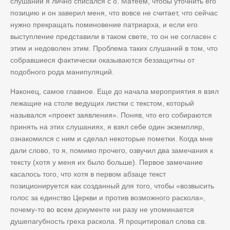
слушаний я лично списался с о. Матеем, чтобы уточнить его
позицию и он заверил меня, что вовсе не считает, что сейчас
нужно прекращать поминовение патриарха, и если его
выступление представили в таком свете, то он не согласен с
этим и недоволен этим. Проблема таких слушаний в том, что
собравшиеся фактически оказываются беззащитны от
подобного рода манипуляций.
Наконец, самое главное. Еще до начала мероприятия я взял
лежащие на столе ведущих листки с текстом, который
назывался «проект заявления». Поняв, что его собираются
принять на этих слушаниях, я взял себе один экземпляр,
ознакомился с ним и сделал некоторые пометки. Когда мне
дали слово, то я, помимо прочего, озвучил два замечания к
тексту (хотя у меня их было больше). Первое замечание
касалось того, что хотя в первом абзаце текст
позиционируется как созданный для того, чтобы «возвысить
голос за единство Церкви и против возможного раскола»,
почему-то во всем документе ни разу не упоминается
душепагубность греха раскола. Я процитировал слова св.