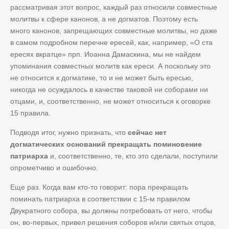
рассматривая этот вопрос, каждый раз относили совместные
молитвы к сфере канонов, а не догматов. Поэтому есть
много канонов, запрещающих совместные молитвы, но даже
в самом подробном перечне ересей, как, например, «О ста
ересях вкратце» прп. Иоанна Дамаскина, мы не найдем
упоминания совместных молитв как ереси. А поскольку это
не относится к догматике, то и не может быть ересью,
никогда не осуждалось в качестве таковой ни соборами ни
отцами, и, соответственно, не может относиться к оговорке
15 правила.
Подводя итог, нужно признать, что
сейчас нет
догматических оснований прекращать поминовение
патриарха
и, соответственно, те, кто это сделали, поступили
опрометчиво и ошибочно.
Еще раз. Когда вам кто-то говорит: пора прекращать
поминать патриарха в соответствии с 15-м правилом
Двукратного собора, вы должны потребовать от него, чтобы
он, во-первых, привел решения соборов и/или святых отцов,