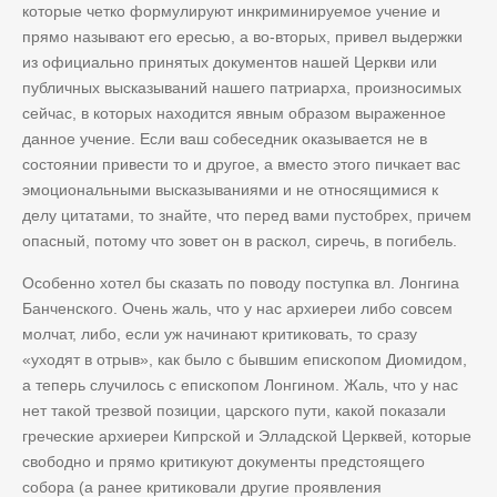
которые четко формулируют инкриминируемое учение и
прямо называют его ересью, а во-вторых, привел выдержки
из официально принятых документов нашей Церкви или
публичных высказываний нашего патриарха, произносимых
сейчас, в которых находится явным образом выраженное
данное учение. Если ваш собеседник оказывается не в
состоянии привести то и другое, а вместо этого пичкает вас
эмоциональными высказываниями и не относящимися к
делу цитатами, то знайте, что перед вами пустобрех, причем
опасный, потому что зовет он в раскол, сиречь, в погибель.
Особенно хотел бы сказать по поводу поступка вл. Лонгина
Банченского. Очень жаль, что у нас архиереи либо совсем
молчат, либо, если уж начинают критиковать, то сразу
«уходят в отрыв», как было с бывшим епископом Диомидом,
а теперь случилось с епископом Лонгином. Жаль, что у нас
нет такой трезвой позиции, царского пути, какой показали
греческие архиереи Кипрской и Элладской Церквей, которые
свободно и прямо критикуют документы предстоящего
собора (а ранее критиковали другие проявления