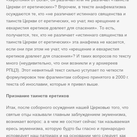
Церкви от еретических»? Впрочем, в тексте анафематизма
осуждаются те, кто «не различают истиннаго священства и
таинств Церкви от еретических, но учат, яко крещение и
евхаристия еретиков довлеет для спасения». То есть,
получается, тех, кто не различает «истиннаго священства и
таинств Церкви от еретических» эта анафема не касается,
если они при этом не учат, что «крещение и евхаристия
еретиков довлеет для спасения»? И таких вопросов по тексту
много (неудивительно, что они возникли и у архиереев
РПЦЗ). Этот невнятный текст сильно уступает по четкости
формулировок тем фрагментам соборно принятого в 2000 г.
текста об инославии, которые я привел выше.
Признание таинств еретиков
Итак, после соборного осуждения нашей Церковью того, что
святые отцы называли главным заблуждением экуменизма,
возникает вопрос: а в чем же состоит сейчас так называемая
ересь экуменизма, которую будто бы гласно и принародно
исповедует наш патриарх и на основании чего следует, как