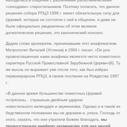
находилась в общении с различными раскольническими
«синодами» старостильников. Поэтому полагать, что данное
решение собора РПЦЗ 1998 г. имеет обязательную силу для
Церквей, которые не состояли с ней в общении, и даже не
были официально уведомлены об этом великом
догматическом решении, это канонический нонсенс.
Дадим слово архиереям, принимавшим этот анафематизм.
Митрополит Виталий (Устинов) в 1984 г. писал: «De jure
провозглашенная нами анафема является чисто поместного
характера Русской Православной Зарубежной Церкви»[6]. Ту
же мысль он выражает уже после того, как был избран
первоиерархом РПЦЗ, в своем послании на Рождество 1987
г.:
«В данное время большинство поместных Церквей
потрясены... страшным двойным ударом:
новостильного календаря и экуменизма. Однако и в таком их
бедственном положении мы не дерзаем и, упаси, Господь от
этого, сказать, что они утратили Божию благодать,
мы
провозгласили анафему экуменизму для чад нашей