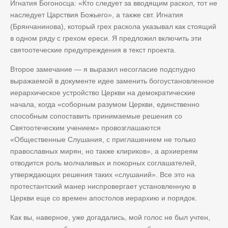
Игнатия Богоносца: «Кто следует за вводящим раскол, тот не
наследует Царствия Божьего», а также свт. Игнатия
(Брянчанинова), который грех раскола указывал как стоящий
в одном ряду с грехом ереси. Я предложил включить эти
святоотеческие предупреждения в текст проекта.
Второе замечание — я выразил несогласие подспудно
выражаемой в документе идее заменить богоустановленное
иерархическое устройство Церкви на демократические
начала, когда «соборным разумом Церкви, единственно
способным сопоставить принимаемые решения со
Святоотеческим учением» провозглашаются
«Общественные Слушания, с приглашением не только
православных мирян, но также клириков», а архиереям
отводится роль молчаливых и покорных соглашателей,
утверждающих решения таких «слушаний». Все это на
протестантский манер ниспровергает установленную в
Церкви еще со времен апостолов иерархию и порядок.
Как вы, наверное, уже догадались, мой голос не был учтен,