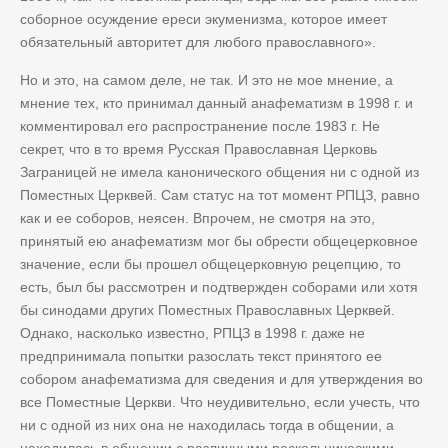
соборное осуждение ереси экуменизма, которое имеет
обязательный авторитет для любого православного».
Но и это, на самом деле, не так. И это не мое мнение, а
мнение тех, кто принимал данный анафематизм в 1998 г. и
комментировал его распространение после 1983 г. Не
секрет, что в то время Русская Православная Церковь
Заграницей не имела канонического общения ни с одной из
Поместных Церквей. Сам статус на тот момент РПЦЗ, равно
как и ее соборов, неясен. Впрочем, не смотря на это,
принятый ею анафематизм мог бы обрести общецерковное
значение, если бы прошел общецерковную рецепцию, то
есть, был бы рассмотрен и подтвержден соборами или хотя
бы синодами других Поместных Православных Церквей.
Однако, насколько известно, РПЦЗ в 1998 г. даже не
предпринимала попытки разослать текст принятого ее
собором анафематизма для сведения и для утверждения во
все Поместные Церкви. Что неудивительно, если учесть, что
ни с одной из них она не находилась тогда в общении, а