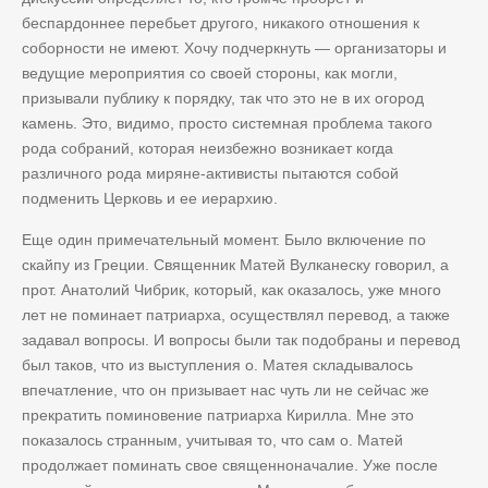
беспардоннее перебьет другого, никакого отношения к
соборности не имеют. Хочу подчеркнуть — организаторы и
ведущие мероприятия со своей стороны, как могли,
призывали публику к порядку, так что это не в их огород
камень. Это, видимо, просто системная проблема такого
рода собраний, которая неизбежно возникает когда
различного рода миряне-активисты пытаются собой
подменить Церковь и ее иерархию.
Еще один примечательный момент. Было включение по
скайпу из Греции. Священник Матей Вулканеску говорил, а
прот. Анатолий Чибрик, который, как оказалось, уже много
лет не поминает патриарха, осуществлял перевод, а также
задавал вопросы. И вопросы были так подобраны и перевод
был таков, что из выступления о. Матея складывалось
впечатление, что он призывает нас чуть ли не сейчас же
прекратить поминовение патриарха Кирилла. Мне это
показалось странным, учитывая то, что сам о. Матей
продолжает поминать свое священноначалие. Уже после