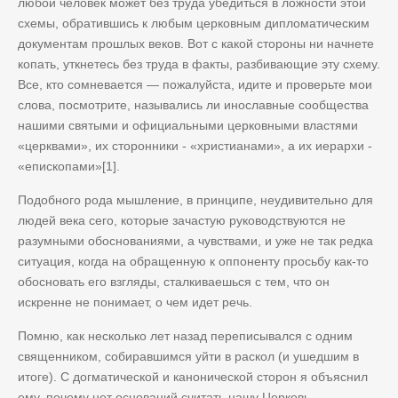
любой человек может без труда убедиться в ложности этой
схемы, обратившись к любым церковным дипломатическим
документам прошлых веков. Вот с какой стороны ни начнете
копать, уткнетесь без труда в факты, разбивающие эту схему.
Все, кто сомневается — пожалуйста, идите и проверьте мои
слова, посмотрите, назывались ли инославные сообщества
нашими святыми и официальными церковными властями
«церквами», их сторонники - «христианами», а их иерархи -
«епископами»[1].
Подобного рода мышление, в принципе, неудивительно для
людей века сего, которые зачастую руководствуются не
разумными обоснованиями, а чувствами, и уже не так редка
ситуация, когда на обращенную к оппоненту просьбу как-то
обосновать его взгляды, сталкиваешься с тем, что он
искренне не понимает, о чем идет речь.
Помню, как несколько лет назад переписывался с одним
священником, собиравшимся уйти в раскол (и ушедшим в
итоге). С догматической и канонической сторон я объяснил
ему, почему нет оснований считать нашу Церковь