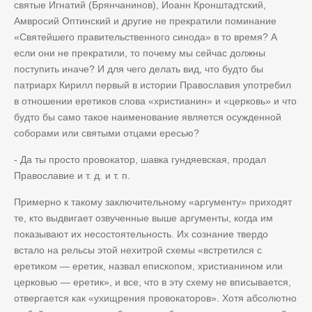
святые Игнатий (Брянчанинов), Иоанн Кронштадтский,
Амвросий Оптинский и другие не прекратили поминание
«Святейшего правительственного синода» в то время? А
если они не прекратили, то почему мы сейчас должны
поступить иначе? И для чего делать вид, что будто бы
патриарх Кирилл первый в истории Православия употребил
в отношении еретиков слова «христианин» и «церковь» и что
будто бы само такое наименование является осужденной
соборами или святыми отцами ересью?
- Да ты просто провокатор, шавка гундяевская, продал
Православие и т. д. и т. п.
Примерно к такому заключительному «аргументу» приходят
те, кто выдвигает озвученные выше аргументы, когда им
показывают их несостоятельность. Их сознание твердо
встало на рельсы этой нехитрой схемы «встретился с
еретиком — еретик, назвал епископом, христианином или
церковью — еретик», и все, что в эту схему не вписывается,
отвергается как «ухищрения провокаторов». Хотя абсолютно