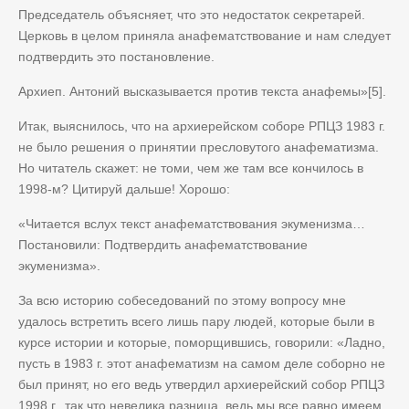
Председатель объясняет, что это недостаток секретарей.
Церковь в целом приняла анафематствование и нам следует
подтвердить это постановление.
Архиеп. Антоний высказывается против текста анафемы»[5].
Итак, выяснилось, что на архиерейском соборе РПЦЗ 1983 г.
не было решения о принятии пресловутого анафематизма.
Но читатель скажет: не томи, чем же там все кончилось в
1998-м? Цитируй дальше! Хорошо:
«Читается вслух текст анафематствования экуменизма…
Постановили: Подтвердить анафематствование
экуменизма».
За всю историю собеседований по этому вопросу мне
удалось встретить всего лишь пару людей, которые были в
курсе истории и которые, поморщившись, говорили: «Ладно,
пусть в 1983 г. этот анафематизм на самом деле соборно не
был принят, но его ведь утвердил архиерейский собор РПЦЗ
1998 г., так что невелика разница, ведь мы все равно имеем