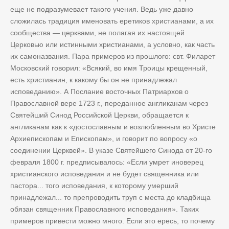
еще не подразумевает такого учения. Ведь уже давно
сложилась традиция именовать еретиков христианами, а их
сообщества — церквами, не полагая их настоящей
Церковью или истинными христианами, а условно, как часть
их самоназвания. Пара примеров из прошлого: свт. Филарет
Московский говорил: «Всякий, во имя Троицы крещенный,
есть христианин, к какому бы он не принадлежал
исповеданию». А Послание восточных Патриархов о
Православной вере 1723 г., переданное англиканам через
Святейший Синод Российской Церкви, обращается к
англиканам как к «достославным и возлюбленным во Христе
Архиепископам и Епископам», и говорит по вопросу «о
соединении Церквей». В указе Святейшего Синода от 20-го
февраля 1800 г. предписывалось: «Если умрет иноверец
христианского исповедания и не будет священника или
пастора... того исповедания, к которому умерший
принадлежал... то препроводить труп с места до кладбища
обязан священник Православного исповедания». Таких
примеров привести можно много. Если это ересь, то почему