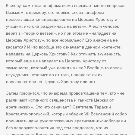
К слову, сам текст анафематизма вызывает много вопросов.
Возьмем, к примеру, его первые слова: анафема
провозглашается «нападающим на Церковь Христову и
учащим, яко она разделилась на ветви». А если человек
верит в «теорию ветвей», но при этом не «нападает на
Церковь Христову», то все нормально? Его анафема не
касается? И что вообще это означает в данном контексте:
нападать на Церковь Христову? Как отличить экумениста,
который еще не нападает на Церковь Христову от
экумениста, который уже напал на нее? Вообще-то ереси
осуждались независимо от того, нападают ли их
последователи на Церковь Христову или нет.
Затем говорится, что анафема провозглашена тем, кто «не
различают истинного священства и таинств Церкви от
еретических». Это что означает? Святитель Тарасий
Константинопольский, который убедил VII Вселенский собор
принимать даже рукоположенных еретиками-иконоборцами
без перерукоположения под тем предлогом, что их
«хиротония от Бога», он различал или не различал «таинств