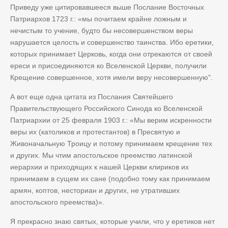
Приведу уже цитировавшееся выше Послание Восточных
Патриархов 1723 г.: «мы почитаем крайне ложным и
нечистым то учение, будто бы несовершенством веры
нарушается целость и совершенство таинства. Ибо еретики,
которых принимает Церковь, когда они отрекаются от своей
ереси и присоединяются ко Вселенской Церкви, получили
Крещение совершенное, хотя имели веру несовершенную".
А вот еще одна цитата из Послания Святейшего
Правительствующего Российского Синода ко Вселенской
Патриархии от 25 февраля 1903 г.: «Мы верим искренности
веры их (католиков и протестантов) в Пресвятую и
Живоначальную Троицу и потому принимаем крещение тех
и других. Мы чтим апостольское преемство латинской
иерархии и приходящих к нашей Церкви клириков их
принимаем в сущем их сане (подобно тому как принимаем
армян, коптов, несториан и других, не утративших
апостольского преемства)».
Я прекрасно знаю святых, которые учили, что у еретиков нет