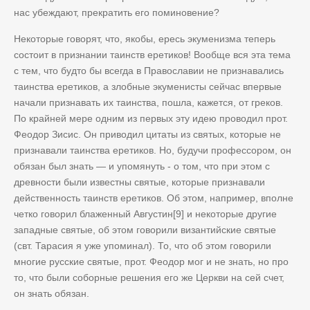
нас убеждают, прекратить его поминовение?
Некоторые говорят, что, якобы, ересь экуменизма теперь
состоит в признании таинств еретиков! Вообще вся эта тема
с тем, что будто бы всегда в Православии не признавались
таинства еретиков, а злобные экуменисты сейчас впервые
начали признавать их таинства, пошла, кажется, от греков.
По крайней мере одним из первых эту идею проводил прот.
Феодор Зисис. Он приводил цитаты из святых, которые не
признавали таинства еретиков. Но, будучи профессором, он
обязан был знать — и упомянуть - о том, что при этом с
древности были известны святые, которые признавали
действенность таинств еретиков. Об этом, например, вполне
четко говорил блаженный Августин[9] и некоторые другие
западные святые, об этом говорили византийские святые
(свт. Тарасия я уже упоминал). То, что об этом говорили
многие русские святые, прот. Феодор мог и не знать, но про
то, что были соборные решения его же Церкви на сей счет,
он знать обязан.