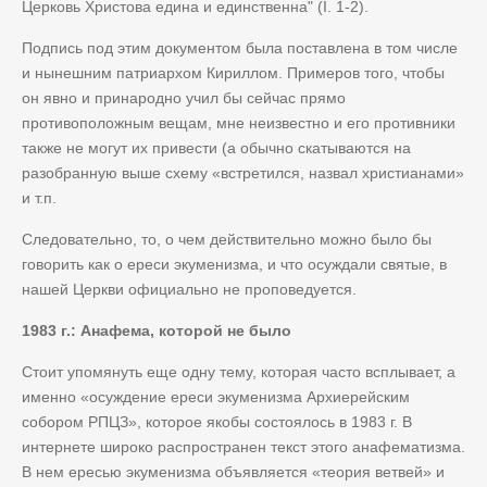
Церковь Христова едина и единственна" (I. 1-2).
Подпись под этим документом была поставлена в том числе
и нынешним патриархом Кириллом. Примеров того, чтобы
он явно и принародно учил бы сейчас прямо
противоположным вещам, мне неизвестно и его противники
также не могут их привести (а обычно скатываются на
разобранную выше схему «встретился, назвал христианами»
и т.п.
Следовательно, то, о чем действительно можно было бы
говорить как о ереси экуменизма, и что осуждали святые, в
нашей Церкви официально не проповедуется.
1983 г.: Анафема, которой не было
Стоит упомянуть еще одну тему, которая часто всплывает, а
именно «осуждение ереси экуменизма Архиерейским
собором РПЦЗ», которое якобы состоялось в 1983 г. В
интернете широко распространен текст этого анафематизма.
В нем ересью экуменизма объявляется «теория ветвей» и