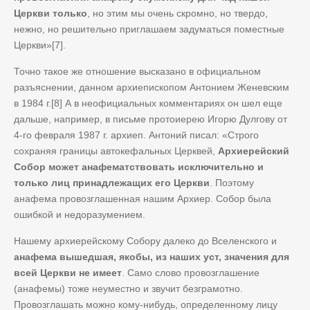
Церкви только
, но этим мы очень скромно, но твердо,
нежно, но решительно приглашаем задуматься поместные
Церкви»[7].
Точно такое же отношение высказано в официальном
разъяснении, данном архиепископом Антонием Женевским
в 1984 г.[8] А в неофициальных комментариях он шел еще
дальше, например, в письме протоиерею Игорю Дулгову от
4-го февраля 1987 г. архиеп. Антоний писал: «Строго
сохраняя границы автокефальных Церквей,
Архиерейский
Собор может анафематствовать исключительно и
только лиц принадлежащих его Церкви
. Поэтому
анафема провозглашенная нашим Архиер. Собор была
ошибкой и недоразумением.
Нашему архиерейскому Собору далеко до Вселенского и
анафема вышедшая, якобы, из наших уст, значения для
всей Церкви не имеет
. Само слово провозглашение
(анафемы) тоже неуместно и звучит безграмотно.
Провозглашать можно кому-нибудь, определенному лицу