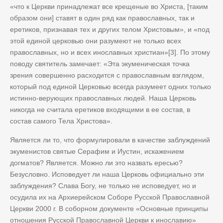
«что к Церкви принадлежат все крещеные во Христа, [таким
образом они] ставят в один ряд как православных, так и
еретиков, признавая тех и других телом Христовым», и «под
этой единой церковью они разумеют не только всех
православных, но и всех инославных христиан»[3]. По этому
поводу святитель замечает: «Эта экуменическая точка
зрения совершенно расходится с православным взглядом,
который под единой Церковью всегда разумеет одних только
истинно-верующих православных людей. Наша Церковь
никогда не считала еретиков входящими в ее состав, в
состав самого Тела Христова».
Является ли то, что формулировали в качестве заблуждений
экуменистов святые Серафим и Иустин, искажением
догматов? Является. Можно ли это назвать ересью?
Безусловно. Исповедует ли наша Церковь официально эти
заблуждения? Слава Богу, не только не исповедует, но и
осудила их на Архиерейском Соборе Русской Православной
Церкви 2000 г. В соборном документе «Основные принципы
отношения Русской Православной Церкви к инославию»