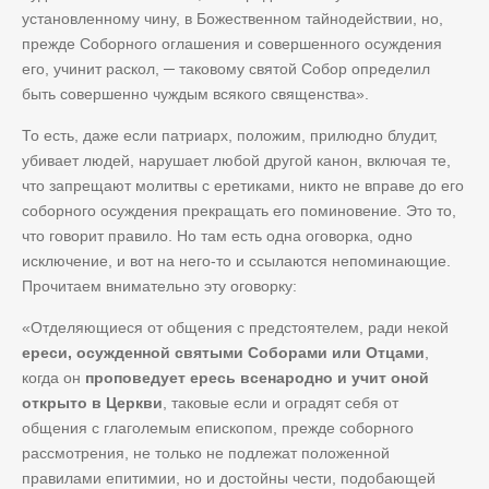
установленному чину, в Божественном тайнодействии, но,
прежде Соборного оглашения и совершенного осуждения
его, учинит раскол, ─ таковому святой Собор определил
быть совершенно чуждым всякого священства».
То есть, даже если патриарх, положим, прилюдно блудит,
убивает людей, нарушает любой другой канон, включая те,
что запрещают молитвы с еретиками, никто не вправе до его
соборного осуждения прекращать его поминовение. Это то,
что говорит правило. Но там есть одна оговорка, одно
исключение, и вот на него-то и ссылаются непоминающие.
Прочитаем внимательно эту оговорку:
«Отделяющиеся от общения с предстоятелем, ради некой
ереси, осужденной святыми Соборами или Отцами
,
когда он
проповедует ересь всенародно и учит оной
открыто в Церкви
, таковые если и оградят себя от
общения с глаголемым епископом, прежде соборного
рассмотрения, не только не подлежат положенной
правилами епитимии, но и достойны чести, подобающей