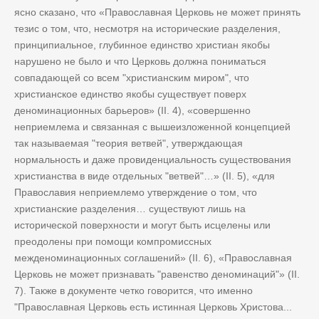
ясно сказано, что «Православная Церковь не может принять
тезис о том, что, несмотря на исторические разделения,
принципиальное, глубинное единство христиан якобы
нарушено не было и что Церковь должна пониматься
совпадающей со всем "христианским миром", что
христианское единство якобы существует поверх
деноминационных барьеров» (II. 4), «совершенно
неприемлема и связанная с вышеизложенной концепцией
так называемая "теория ветвей", утверждающая
нормальность и даже провиденциальность существования
христианства в виде отдельных "ветвей"…» (II. 5), «для
Православия неприемлемо утверждение о том, что
христианские разделения… существуют лишь на
исторической поверхности и могут быть исцелены или
преодолены при помощи компромиссных
межденоминационных соглашений» (II. 6), «Православная
Церковь не может признавать "равенство деноминаций"» (II.
7). Также в документе четко говорится, что именно
"Православная Церковь есть истинная Церковь Христова...