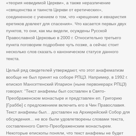
«теория невидимой Церкви», а также неразличение
«священства и таинств Церкви от еретических»,
соединенное с учением о том, что «крещение и евхаристия
еретиков довлеет для спасения». Что касается первых двух
пунктов, то они, как мы видели, осуждены Русской
Православной Церковью в 2000 г. Относительно третьего
пункта поговорим подробнее чуть позже, а сейчас стоит
несколько слов сказать о каноническом статусе данного
текста.
Целый ряд свидетелей утверждают, что этот анафематизм
вообще не был принят на соборе РПЦЗ. Например, в 1992 г.
епископ Манхэттенский Иларион (ныне первоиерарх РПЦЗ)
говорил: “Текст анафемы был составлен в Свято-
Преображенском монастыре и представлен еп. Григорию
[Граббе] с предложением включить его в Чин Православия.
Текст анафемы был... доставлен на Архиерейский Собор для
обсуждения... не все были удовлетворены словами текста,
составленного Свято-Преображенским монастырем.
Некоторые епископы поняли, что текст анафемы не будет