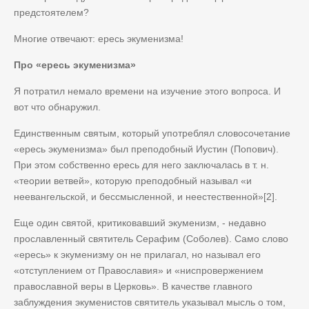
предстоятелем?
Многие отвечают: ересь экуменизма!
Про «ересь экуменизма»
Я потратил немало времени на изучение этого вопроса. И
вот что обнаружил.
Единственным святым, который употреблял словосочетание
«ересь экуменизма» был преподобный Иустин (Попович).
При этом собственно ересь для него заключалась в т. н.
«теории ветвей», которую преподобный называл «и
неевангельской, и бессмысленной, и неестественной»[2].
Еще один святой, критиковавший экуменизм, - недавно
прославленный святитель Серафим (Соболев). Само слово
«ересь» к экуменизму он не прилагал, но называл его
«отступлением от Православия» и «ниспровержением
православной веры в Церковь». В качестве главного
заблуждения экуменистов святитель указывал мысль о том,