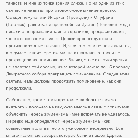
таинств. И мне их точка зрения ближе. Но ни один из этих
святых не называл противоположное мнение ересью.
Священномученики Иларион (Троицкий) и Онуфрий
(Гагалюк), равно как и преподобный Иустин (Попович), когда
писали о непризнании таинств еретиков, прекрасно знали,
что в это же время в их же Церкви проповедуются и
противоположные взгляды. И, зная это, они не называли тех,
кто думает иначе, еретиками, не отлагались от них и не
прекращали их поминовение. Значит, это с их точки зрения
не является той ересью, из-за которой можно по 15 правилу
Двукратного собора прекращать поминовение. Следуя этим
святым, и мы должны продолжать поминовение, как они
продолжали.
Собственно, кроме темы про таинства больше ничего
внятного и похожего на какую-то мысль в связи с попытками
объяснить «ересь экуменизма» мне встречать не удавалось.
Нередко еще определяют «ересь экуменизма» как
совместные молитвы, но это уже совсем несерьезно. Все
многочисленные соборы, которые были в нашей Церкви,