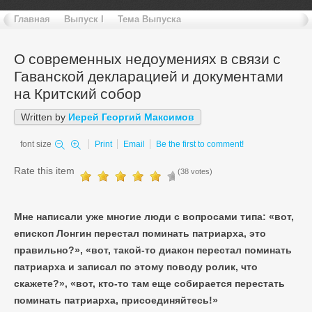
Главная
Выпуск I
Тема Выпуска
О современных недоумениях в связи с
Гаванской декларацией и документами
на Критский собор
Written by
Иерей Георгий Максимов
font size
Print
Email
Be the first to comment!
Rate this item
(38 votes)
Мне написали уже многие люди с вопросами типа: «вот,
епископ Лонгин перестал поминать патриарха, это
правильно?», «вот, такой-то диакон перестал поминать
патриарха и записал по этому поводу ролик, что
скажете?», «вот, кто-то там еще собирается перестать
поминать патриарха, присоединяйтесь!»