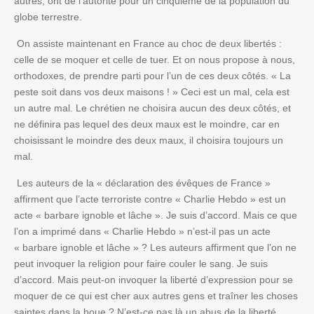
autres, ont de l’autorité pour un cinquième de la population du
globe terrestre.
On assiste maintenant en France au choc de deux libertés :
celle de se moquer et celle de tuer. Et on nous propose à nous,
orthodoxes, de prendre parti pour l’un de ces deux côtés. « La
peste soit dans vos deux maisons ! » Ceci est un mal, cela est
un autre mal. Le chrétien ne choisira aucun des deux côtés, et
ne définira pas lequel des deux maux est le moindre, car en
choisissant le moindre des deux maux, il choisira toujours un
mal.
Les auteurs de la « déclaration des évêques de France »
affirment que l’acte terroriste contre « Charlie Hebdo » est un
acte « barbare ignoble et lâche ». Je suis d’accord. Mais ce que
l’on a imprimé dans « Charlie Hebdo » n’est-il pas un acte
« barbare ignoble et lâche » ? Les auteurs affirment que l’on ne
peut invoquer la religion pour faire couler le sang. Je suis
d’accord. Mais peut-on invoquer la liberté d’expression pour se
moquer de ce qui est cher aux autres gens et traîner les choses
saintes dans la boue ? N’est-ce pas là un abus de la liberté