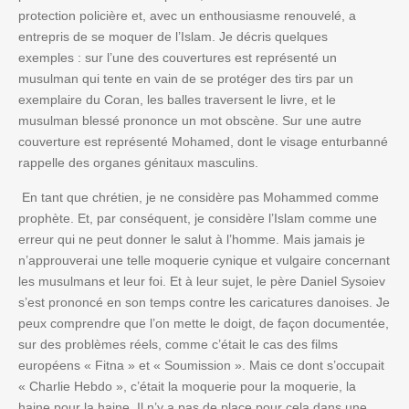
protection policière et, avec un enthousiasme renouvelé, a
entrepris de se moquer de l’Islam. Je décris quelques
exemples : sur l’une des couvertures est représenté un
musulman qui tente en vain de se protéger des tirs par un
exemplaire du Coran, les balles traversent le livre, et le
musulman blessé prononce un mot obscène. Sur une autre
couverture est représenté Mohamed, dont le visage enturbanné
rappelle des organes génitaux masculins.
En tant que chrétien, je ne considère pas Mohammed comme
prophète. Et, par conséquent, je considère l’Islam comme une
erreur qui ne peut donner le salut à l’homme. Mais jamais je
n’approuverai une telle moquerie cynique et vulgaire concernant
les musulmans et leur foi. Et à leur sujet, le père Daniel Sysoiev
s’est prononcé en son temps contre les caricatures danoises. Je
peux comprendre que l’on mette le doigt, de façon documentée,
sur des problèmes réels, comme c’était le cas des films
européens « Fitna » et « Soumission ». Mais ce dont s’occupait
« Charlie Hebdo », c’était la moquerie pour la moquerie, la
haine pour la haine. Il n’y a pas de place pour cela dans une