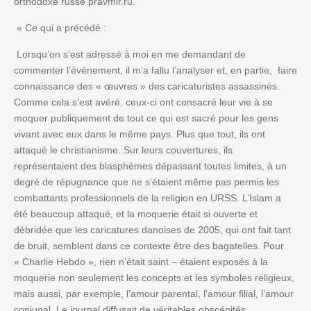
orthodoxe russe pravmir.ru.
« Ce qui a précédé :
Lorsqu’on s’est adressé à moi en me demandant de
commenter l’événement, il m’a fallu l’analyser et, en partie, faire
connaissance des « œuvres » des caricaturistes assassinés.
Comme cela s’est avéré, ceux-ci ont consacré leur vie à se
moquer publiquement de tout ce qui est sacré pour les gens
vivant avec eux dans le même pays. Plus que tout, ils ont
attaqué le christianisme. Sur leurs couvertures, ils
représentaient des blasphèmes dépassant toutes limites, à un
degré de répugnance que ne s’étaient même pas permis les
combattants professionnels de la religion en URSS. L’Islam a
été beaucoup attaqué, et la moquerie était si ouverte et
débridée que les caricatures danoises de 2005, qui ont fait tant
de bruit, semblent dans ce contexte être des bagatelles. Pour
« Charlie Hebdo », rien n’était saint – étaient exposés à la
moquerie non seulement les concepts et les symboles religieux,
mais aussi, par exemple, l’amour parental, l’amour filial, l’amour
conjugal. Le journal diffusait de véritables obscénités.