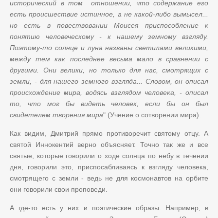
исторический в том отношении, что содержание его
есть происшествие истинное, а не какой-либо вымысел...
но есть в повествовании Моисея приспособление к
понятию человеческому - к нашему земному взгляду.
Поэтому-то солнце и луна названы светилами великими,
между тем как последнее весьма мало в сравнении с
другими. Они велики, но только для нас, смотрящих с
земли, - для нашего земного взгляда... Словом, он описал
происхождение мира, водясь взглядом человека, - описал
то, что мог бы видеть человек, если бы он был
свидетелем творения мира
" (Учение о сотворении мира).
Как видим, Дмитрий прямо противоречит святому отцу. А
святой Иннокентий верно объясняет. Точно так же и все
святые, которые говорили о ходе солнца по небу в течении
дня, говорили это, приспосабливаясь к взгляду человека,
смотрящего с земли - ведь не для космонавтов на орбите
они говорили свои проповеди.
А где-то есть у них и поэтические образы. Например, в