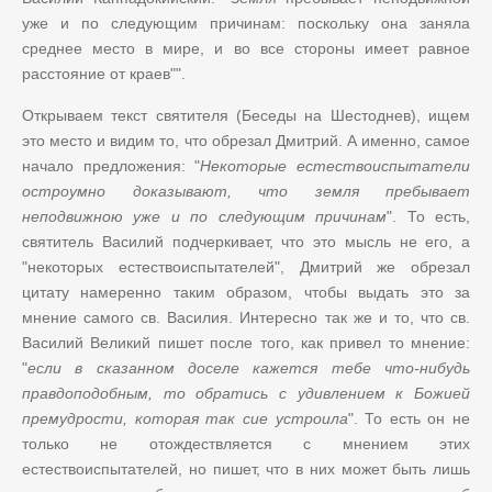
уже и по следующим причинам: поскольку она заняла
среднее место в мире, и во все стороны имеет равное
расстояние от краев"".
Открываем текст святителя (Беседы на Шестоднев), ищем
это место и видим то, что обрезал Дмитрий. А именно, самое
начало предложения: "
Некоторые естествоиспытатели
остроумно доказывают, что земля пребывает
неподвижною уже и по следующим причинам
". То есть,
святитель Василий подчеркивает, что это мысль не его, а
"некоторых естествоиспытателей", Дмитрий же обрезал
цитату намеренно таким образом, чтобы выдать это за
мнение самого св. Василия. Интересно так же и то, что св.
Василий Великий пишет после того, как привел то мнение:
"
если в сказанном доселе кажется тебе что-нибудь
правдоподобным, то обратись с удивлением к Божией
премудрости, которая так сие устроила
". То есть он не
только не отождествляется с мнением этих
естествоиспытателей, но пишет, что в них может быть лишь