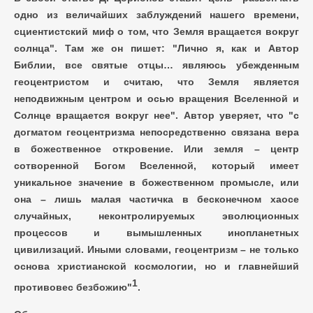
одно из величайших заблуждений нашего времени,
сциентистский миф о том, что Земля вращается вокруг
солнца". Там же он пишет: "Лично я, как и Автор
Библии, все святые отцы… являюсь убежденным
геоцентристом и считаю, что Земля является
неподвижным центром и осью вращения Вселенной и
Солнце вращается вокруг нее". Автор уверяет, что "с
догматом геоцентризма непосредственно связана вера
в божественное откровение. Или земля – центр
сотворенной Богом Вселенной, который имеет
уникальное значение в божественном промысле, или
она – лишь малая частичка в бесконечном хаосе
случайных, неконтролируемых эволюционных
процессов и вымышленных инопланетных
цивилизаций. Иными словами, геоцентризм – не только
основа христианской космологии, но и главнейший
1
противовес безбожию"
.