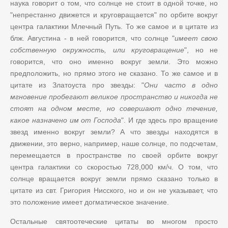
наука говорит о том, что солнце не стоит в одной точке, но
"непрестанно движется и круговращается" по орбите вокруг
центра галактики Млечный Путь. То же самое и в цитате из
блж. Августина - в ней говорится, что солнце "
имеет свою
собственную окружность, или круговращение
", но не
говорится, что оно именно вокруг земли. Это можно
предположить, но прямо этого не сказано. То же самое и в
цитате из Златоуста про звезды: "
Они часто в одно
мгновение пробегают великое пространство и никогда не
стоят на одном месте, но совершают одно течение,
какое назначено им от Господа
". И где здесь про вращение
звезд именно вокруг земли? А что звезды находятся в
движении, это верно, например, наше солнце, по подсчетам,
перемещается в пространстве по своей орбите вокруг
центра галактики со скоростью 728,000 км/ч. О том, что
солнце вращается вокруг земли прямо сказано только в
цитате из свт. Григория Нисского, но и он не указывает, что
это положение имеет догматическое значение.
Остальные святоотеческие цитаты во многом просто