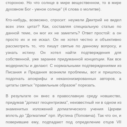
стороною. Но что солнце в мире вещественном, то в мире
духовном Бог - умное солнце" (4 слова о молитве).
Кто-нибудь, возможно, спросит: неужели Дмитрий не видел
всех этих цитат? Как, составляя специальную статью по
данной теме, он мог их не заметить? Ответ простой: а он
просто их и не искал. Он не хотел честно и объективно
рассмотреть то, что пишут святые по данному вопросу, и
узнать истину. Он хотел найти подтверждения для
собственной, уже заранее придуманной концепции. Как все
модернисты и делают. С нормальными подтверждениями из
Писания и Предания возникли проблемы, вот и пришлось
подогнать апокрифы и неканонизированных авторов, а
цитаты святых "правильным образом" порезать.
В результате он внес в православную среду новшество,
придумав "догмат геоцентризма", неизвестный ни в одном из
знаменитых изложений догматического учения Церкви
вплоть до "Догматики" прп. Иустина (Поповича). Так что он, и
поверившие ему, подпадают под определение отцов VII