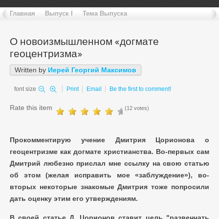
Главная
Выпуск I
Тема Выпуска
О новоизмышленном «догмате
геоцентризма»
Written by
Иерей Георгий Максимов
font size
Print
Email
Be the first to comment!
Rate this item
(12 votes)
Прокомментирую учение Дмитрия Цорионова о
геоцентризме как догмате христианства. Во-первых сам
Дмитрий любезно прислал мне ссылку на свою статью
об этом (желая исправить мое «заблуждение»), во-
вторых некоторые знакомые Дмитрия тоже попросили
дать оценку этим его утверждениям.
В своей статье Д. Цорионов ставит цель "развенчать