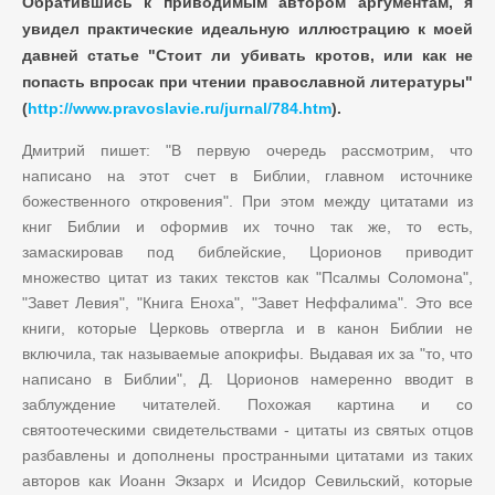
Обратившись к приводимым автором аргументам, я
увидел практические идеальную иллюстрацию к моей
давней статье "Стоит ли убивать кротов, или как не
попасть впросак при чтении православной литературы"
(
http://www.pravoslavie.ru/jurnal/784.htm
).
Дмитрий пишет: "В первую очередь рассмотрим, что
написано на этот счет в Библии, главном источнике
божественного откровения". При этом между цитатами из
книг Библии и оформив их точно так же, то есть,
замаскировав под библейские, Цорионов приводит
множество цитат из таких текстов как "Псалмы Соломона",
"Завет Левия", "Книга Еноха", "Завет Неффалима". Это все
книги, которые Церковь отвергла и в канон Библии не
включила, так называемые апокрифы. Выдавая их за "то, что
написано в Библии", Д. Цорионов намеренно вводит в
заблуждение читателей. Похожая картина и со
святоотеческими свидетельствами - цитаты из святых отцов
разбавлены и дополнены пространными цитатами из таких
авторов как Иоанн Экзарх и Исидор Севильский, которые