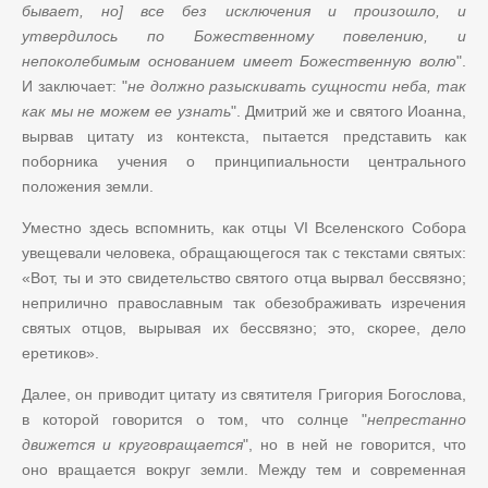
бывает, но] все без исключения и произошло, и
утвердилось по Божественному повелению, и
непоколебимым основанием имеет Божественную волю
".
И заключает: "
не должно разыскивать сущности неба, так
как мы не можем ее узнать
". Дмитрий же и святого Иоанна,
вырвав цитату из контекста, пытается представить как
поборника учения о принципиальности центрального
положения земли.
Уместно здесь вспомнить, как отцы VI Вселенского Собора
увещевали человека, обращающегося так с текстами святых:
«Вот, ты и это свидетельство святого отца вырвал бессвязно;
неприлично православным так обезображивать изречения
святых отцов, вырывая их бессвязно; это, скорее, дело
еретиков».
Далее, он приводит цитату из святителя Григория Богослова,
в которой говорится о том, что солнце "
непрестанно
движется и круговращается
", но в ней не говорится, что
оно вращается вокруг земли. Между тем и современная