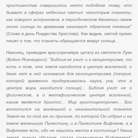
христианства совершилось нечто подобное тому, что
бывает в сферах небесных светил: некоторые планеты,
как говорит астрономия, в периодическом движении своем
около солнца по временам начинают обратное течение
"
(Слово в день Рождества Христова). Как видим, святой прямо
пишет о том, что планеты обращаются вокруг солнца.
Наконец, приведем красноречивую цитату из святителя Луки
(Войно-Ясенецкого): "
Библия не учит и о геоцентризме, то
есть о том, что земля находится в центре вселенной, и
даже нет в ней основания для гелиоцентризма (теория,
которой временно придерживалась наука, уча, что в
центре мира находится солнце)... Библия учит не о
физическом, а о метафизическом центре вселенной,
каким является Христос... Мир христоцентричен... Бог
воплотился на маленькой и незначительной планете
Земля не по той же ли причине, по которой Он избрал и на
земле маленькую Палестину, и в Палестине Вифлеем, а в
Вифлееме ясли, ибо не нашлось места в гостинице? Наша
земля, таким образом, стала космическим Вифлеемом
"