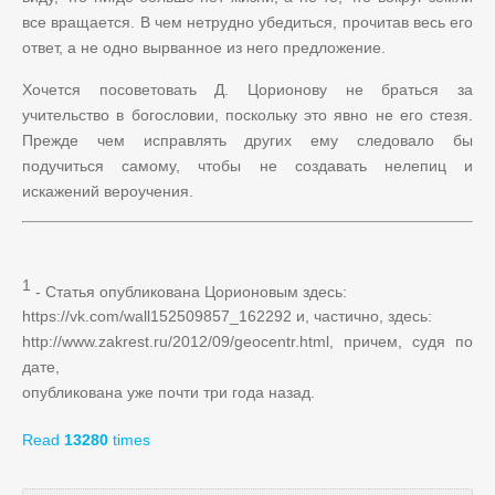
все вращается. В чем нетрудно убедиться, прочитав весь его
ответ, а не одно вырванное из него предложение.
Хочется посоветовать Д. Цорионову не браться за
учительство в богословии, поскольку это явно не его стезя.
Прежде чем исправлять других ему следовало бы
подучиться самому, чтобы не создавать нелепиц и
искажений вероучения.
1
- Статья опубликована Цорионовым здесь:
https://vk.com/wall152509857_
162292 и, частично, здесь:
http://www.zakrest.ru/2012/09/
geocentr.html, причем, судя по
дате,
опубликована уже почти три года назад.
Read
13280
times