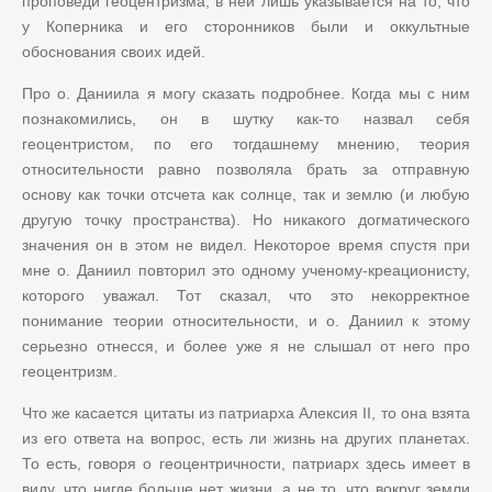
проповеди геоцентризма, в ней лишь указывается на то, что
у Коперника и его сторонников были и оккультные
обоснования своих идей.
Про о. Даниила я могу сказать подробнее. Когда мы с ним
познакомились, он в шутку как-то назвал себя
геоцентристом, по его тогдашнему мнению, теория
относительности равно позволяла брать за отправную
основу как точки отсчета как солнце, так и землю (и любую
другую точку пространства). Но никакого догматического
значения он в этом не видел. Некоторое время спустя при
мне о. Даниил повторил это одному ученому-креационисту,
которого уважал. Тот сказал, что это некорректное
понимание теории относительности, и о. Даниил к этому
серьезно отнесся, и более уже я не слышал от него про
геоцентризм.
Что же касается цитаты из патриарха Алексия
II
, то она взята
из его ответа на вопрос, есть ли жизнь на других планетах.
То есть, говоря о геоцентричности, патриарх здесь имеет в
виду, что нигде больше нет жизни, а не то, что вокруг земли