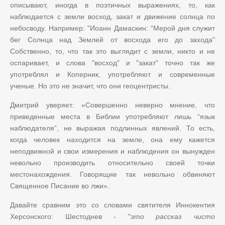
описывают, иногда в поэтичных выражениях, то, как
наблюдается с земли восход, закат и движение солнца по
небосводу. Например: "Иоанн Дамаскин: “Мерой дня служит
бег Солнца над Землей от восхода его до захода"
Собственно, то, что так это выглядит с земли, никто и не
оспаривает, и слова "восход" и "закат" точно так же
употреблял и Коперник, употребляют и современные
ученые. Но это не значит, что они геоцентристы.
Дмитрий уверяет: «Совершенно неверно мнение, что
приведенные места в Библии употребляют лишь “язык
наблюдателя”, не выражая подлинных явлений. То есть,
когда человек находится на земле, она ему кажется
неподвижной и свои измерения и наблюдения он вынужден
невольно производить относительно своей точки
местонахождения. Говорящие так невольно обвиняют
Священное Писание во лжи».
Давайте сравним это со словами святителя Иннокентия
Херсонского: Шестоднев - "
это рассказ чисто