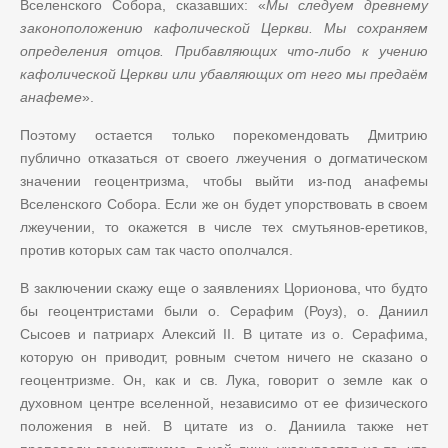
Вселенского Собора, сказавших: «
Мы следуем древнему
законоположению кафолической Церкви. Мы сохраняем
определения отцов. Прибавляющих что-либо к учению
кафолической Церкви или убавляющих от него мы предаём
анафеме
».
Поэтому остается только порекомендовать Дмитрию
публично отказаться от своего лжеучения о догматическом
значении геоцентризма, чтобы выйти из-под анафемы
Вселенского Собора. Если же он будет упорствовать в своем
лжеучении, то окажется в числе тех смутьянов-еретиков,
против которых сам так часто ополчался.
В заключении скажу еще о заявлениях Цорионова, что будто
бы геоцентристами были о. Серафим (Роуз), о. Даниил
Сысоев и патриарх Алексий
II
. В цитате из о. Серафима,
которую он приводит, ровным счетом ничего не сказано о
геоцентризме. Он, как и св. Лука, говорит о земле как о
духовном центре вселенной, независимо от ее физического
положения в ней. В цитате из о. Даниила также нет