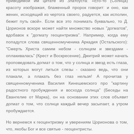
приводимой им цитате из Златоуста: «Его-то (Солнца)
красоту изображая, блаженный пророк говорит: и оно, как
жених, исходящий из чертога своего, радуется, как исполин,
бежит путь свой». Если все это понимать буквально, то Д.
Цорионов вскоре может найти множество новых "догматов",
вдобавок к "догмату геоцентризма". Например, когда ему
попадутся слова священномученика Аркадия (Остальского):
"Смерть Христа самим небом - солнцем и звездами -
оплакивалась" (Крест и Воскресение), Дмитрий может начать
проповедовать догмат о том, что у солнца и звезд есть глаза,
из которых могут литься слезы - сказано ведь, что они
плакали, а плакать без глаз нельзя! А прочитав у
священномученика Василия Кинешемского про "картину
радостного пробуждения и восхода солнца" (Беседы на
Евангелие от Марка), он на основании этих слов объявит
догмат о том, что солнце каждый вечер засыпает, а утром
пробуждается.
Но вернемся к геоцентризму и уверениям Цорионова о том,
что, якобы Бог и все святые - геоцентристы.