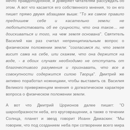
нечто правдоподобное, и доверяет читателям рассуждать об
этом. А вот что касается его собственного мнения, то он его
пишет прямо двумя абзацами выше: "
То же самое правило
предпишем себе и касательно земли: не
любопытствовать об ее сущности, что она такое… не
доискиваться и того, на чем земля основана
". Святитель
Василий как раз считал непринципиальным вопрос о
физическом положении земли: "
согласимся ли, что земля
висит сама на себе, или скажем, что она держится на
воде, - в обоих случаях необходимо не отступать от
благочестивого разумения и признавать, что все в
совокупности содержится силою Творца
". Дмитрий же
активно поработал ножницами, чтобы выставить св. Василия
Великого приверженцем мнения о догматическом характере
вопроса о физическом положении земли.
А вот что Дмитрий Цорионов далее пишет: "О
шарообразности неба, его круговращении, а также о течении
Солнца, планет и звезд говорит Иоанн Дамаскин: “Мы
говорим, что под созданием неба при сотворении всего мира