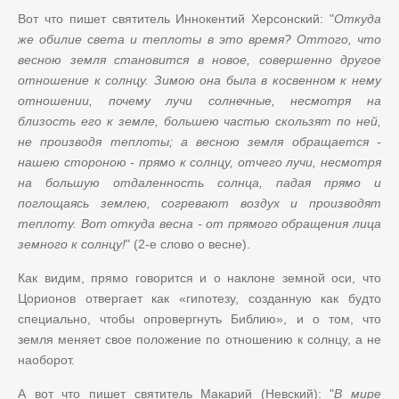
Вот что пишет святитель Иннокентий Херсонский: "
Откуда
же обилие света и теплоты в это время? Оттого, что
весною земля становится в новое, совершенно другое
отношение к солнцу. Зимою она была в косвенном к нему
отношении, почему лучи солнечные, несмотря на
близость его к земле, большею частью скользят по ней,
не производя теплоты; а весною земля обращается -
нашею стороною - прямо к солнцу, отчего лучи, несмотря
на большую отдаленность солнца, падая прямо и
поглощаясь землею, согревают воздух и производят
теплоту. Вот откуда весна - от прямого обращения лица
земного к солнцу!
" (2-е слово о весне).
Как видим, прямо говорится и о наклоне земной оси, что
Цорионов отвергает как «гипотезу, созданную как будто
специально, чтобы опровергнуть Библию», и о том, что
земля меняет свое положение по отношению к солнцу, а не
наоборот.
А вот что пишет святитель Макарий (Невский): "
В мире