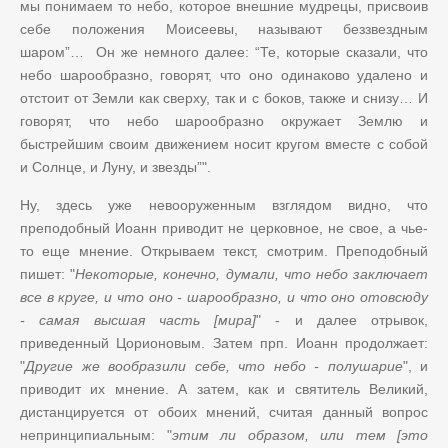
мы понимаем то небо, которое внешние мудрецы, присвоив
себе положения Моисеевы, называют беззвездным
шаром”… Он же немного далее: “Те, которые сказали, что
небо шарообразно, говорят, что оно одинаково удалено и
отстоит от Земли как сверху, так и с боков, также и снизу… И
говорят, что небо шарообразно окружает Землю и
быстрейшим своим движением носит кругом вместе с собой
и Солнце, и Луну, и звезды”".
Ну, здесь уже невооруженным взглядом видно, что
преподобный Иоанн приводит не церковное, не свое, а чье-
то еще мнение. Открываем текст, смотрим. Преподобный
пишет: "
Некоторые, конечно, думали, что небо заключает
все в кру­ге, и что оно - шарообразно, и что оно отовсюду
- самая выс­шая часть [мира]
" - и далее отрывок,
приведенный Цорионовым. Затем прп. Иоанн продолжает:
"
Другие же вообразили себе, что небо - полушарие
", и
приводит их мнение. А затем, как и святитель Великий,
дистанцируется от обоих мнений, считая данный вопрос
непринципиальным: "
этим ли образом, или тем [это