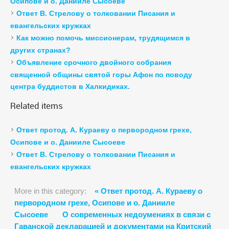
Осипове и о. Данииле Сысоеве
Ответ В. Стрелову о толковании Писания и
евангельских кружках
Как можно помочь миссионерам, трудящимся в
других странах?
Объявление срочного двойного собрания
священной общины святой горы Афон по поводу
центра буддистов в Халкидиках.
Related
items
Ответ протод. А. Кураеву о первородном грехе,
Осипове и о. Данииле Сысоеве
Ответ В. Стрелову о толковании Писания и
евангельских кружках
More in this category:
« Ответ протод. А. Кураеву о
первородном грехе, Осипове и о. Данииле
Сысоеве
О современных недоумениях в связи с
Гаванской декларацией и документами на Критский