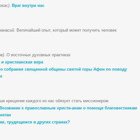
окас)
.
Враг внутри нас
фанасий
. Величайший опыт, который может получить человек
в)
. О восточных духовных практиках
 и христианская вера
го собрания священной общины святой горы Афон по поводу
х
аше крещение каждого из нас обязует стать миссионером
Воззвание к православным христи-анам о помощи благовестникам
метан
м, трудящимся в других странах?