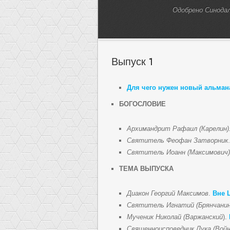
Одобрено Синода
Выпуск 1
Для чего нужен новый альман
БОГОСЛОВИЕ
Архимандрит Рафаил (Карелин)
Святитель Феофан Затворник
Святитель Иоанн (Максимович
ТЕМА ВЫПУСКА
Диакон Георгий Максимов
.
Вне 
Святитель Игнатий (Брянчанин
Мученик Николай (Варжанский
).
Священноисповедник Лука (Войн