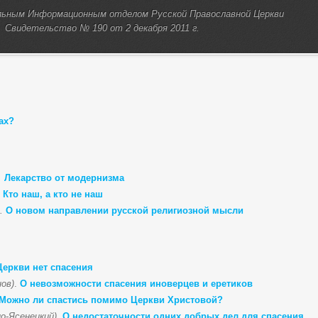
льным Информационным отделом Русской Православной Церкви
Свидетельство № 190 от 2 декабря 2011 г.
ах?
.
Лекарство от модернизма
.
Кто наш, а кто не наш
).
О новом направлении русской религиозной мысли
Церкви нет спасения
ов)
.
О невозможности спасения иноверцев и еретиков
Можно ли спастись помимо Церкви Христовой?
о-Ясенецкий)
.
О недостаточности одних добрых дел для спасения