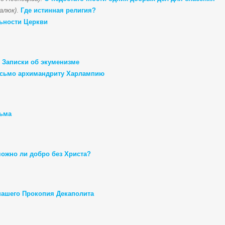
алюк)
.
Где истинная религия?
ьности Церкви
.
Записки об экуменизме
сьмо архимандриту Харлампию
ьма
ожно ли добро без Христа?
 нашего Прокопия Декаполита