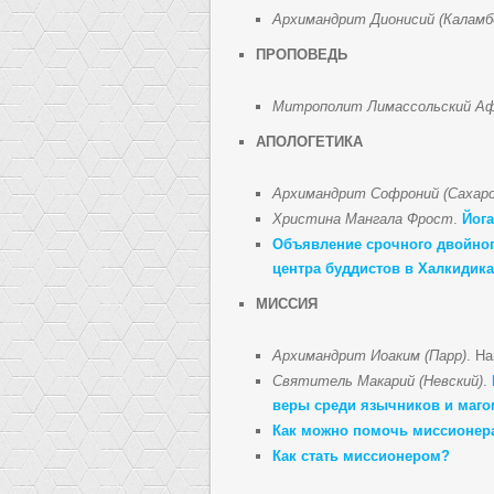
Архимандрит Дионисий (Каламб
ПРОПОВЕДЬ
Митрополит Лимассольский А
АПОЛОГЕТИКА
Архимандрит Софроний (Сахаро
Христина Мангала Фрост
.
Йога
Объявление срочного двойно
центра буддистов в Халкидика
МИССИЯ
Архимандрит Иоаким (Парр)
. Н
Святитель Макарий (Невский)
.
веры среди язычников и маго
Как можно помочь миссионера
Как стать миссионером?