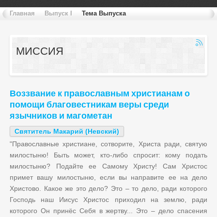
Главная
Выпуск I
Тема Выпуска
МИССИЯ
Воззвание к православным христианам о
помощи благовестникам веры среди
язычников и магометан
Святитель Макарий (Невский)
"Православные христиане, сотворите, Христа ради, святую
милостыню! Быть может, кто-либо спросит: кому подать
милостыню? Подайте ее Самому Христу! Сам Христос
примет вашу милостыню, если вы направите ее на дело
Христово. Какое же это дело? Это – то дело, ради которого
Господь наш Иисус Христос приходил на землю, ради
которого Он принёс Себя в жертву... Это – дело спасения