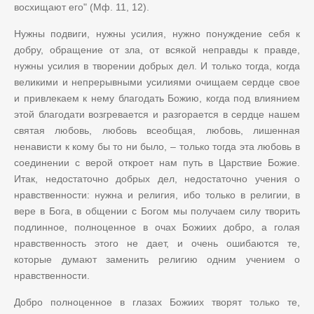
восхищают его" (Мф. 11, 12).
Нужны подвиги, нужны усилия, нужно понуждение себя к
добру, обращение от зла, от всякой неправды к правде,
нужны усилия в творении добрых дел. И только тогда, когда
великими и непрерывными усилиями очищаем сердце свое
и привлекаем к нему благодать Божию, когда под влиянием
этой благодати возгревается и разгорается в сердце нашем
святая любовь, любовь всеобщая, любовь, лишенная
ненависти к кому бы то ни было,
–
только тогда эта любовь в
соединении с верой откроет нам путь в Царствие Божие.
Итак, недостаточно добрых дел, недостаточно учения о
нравственности: нужна и религия, ибо только в религии, в
вере в Бога, в общении с Богом мы получаем силу творить
подлинное, полноценное в очах Божиих добро, а голая
нравственность этого не дает, и очень ошибаются те,
которые думают заменить религию одним учением о
нравственности.
Добро полноценное в глазах Божиих творят только те,