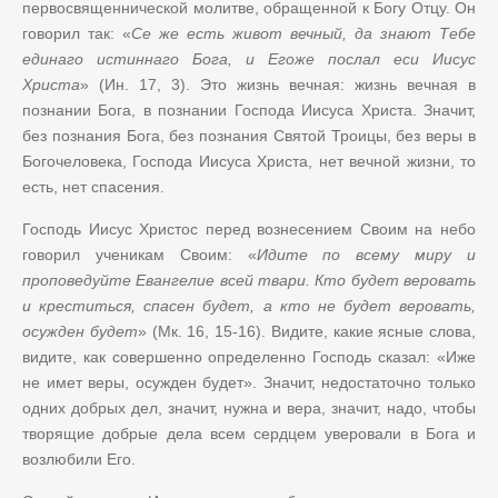
первосвященнической молитве, обращенной к Богу Отцу. Он
говорил так: «
Се же есть живот вечный, да знают Тебе
единаго истиннаго Бога, и Егоже послал еси Иисус
Христа
» (Ин. 17, 3). Это жизнь вечная: жизнь вечная в
познании Бога, в познании Господа Иисуса Христа. Значит,
без познания Бога, без познания Святой Троицы, без веры в
Богочеловека, Господа Иисуса Христа, нет вечной жизни, то
есть, нет спасения.
Господь Иисус Христос перед вознесением Своим на небо
говорил ученикам Своим: «
Идите по всему миру и
проповедуйте Евангелие всей твари. Кто будет веровать
и креститься, спасен будет, а кто не будет веровать,
осужден будет
» (Мк. 16, 15-16). Видите, какие ясные слова,
видите, как совершенно определенно Господь сказал: «Иже
не имет веры, осужден будет». Значит, недостаточно только
одних добрых дел, значит, нужна и вера, значит, надо, чтобы
творящие добрые дела всем сердцем уверовали в Бога и
возлюбили Его.