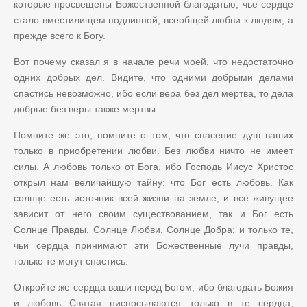
которые просвещены Божественной благодатью, чье сердце
стало вместилищем подлинной, всеобщей любви к людям, а
прежде всего к Богу.
Вот почему сказал я в начале речи моей, что недостаточно
одних добрых дел. Видите, что одними добрыми делами
спастись невозможно, ибо если вера без дел мертва, то дела
добрые без веры также мертвы.
Помните же это, помните о том, что спасение душ ваших
только в приобретении любви. Без любви ничто не имеет
силы. А любовь только от Бога, ибо Господь Иисус Христос
открыл нам величайшую тайну: что Бог есть любовь. Как
солнце есть источник всей жизни на земле, и всё живущее
зависит от него своим существованием, так и Бог есть
Солнце Правды, Солнце Любви, Солнце Добра; и только те,
чьи сердца принимают эти Божественные лучи правды,
только те могут спастись.
Откройте же сердца ваши перед Богом, ибо благодать Божия
и любовь Святая ниспосылаются только в те сердца,