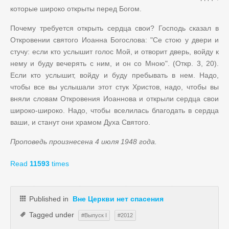
которые широко открыты перед Богом.
Почему требуется открыть сердца свои? Господь сказал в
Откровении святого Иоанна Богослова: "Се стою у двери и
стучу: если кто услышит голос Мой, и отворит дверь, войду к
нему и буду вечерять с ним, и он со Мною". (Откр. 3, 20).
Если кто услышит, войду и буду пребывать в нем. Надо,
чтобы все вы услышали этот стук Христов, надо, чтобы вы
вняли словам Откровения Иоаннова и открыли сердца свои
широко-широко. Надо, чтобы вселилась благодать в сердца
ваши, и станут они храмом Духа Святого.
Проповедь произнесена 4 июля 1948 года.
Read
11593
times
Published in
Вне Церкви нет спасения
Tagged under
Выпуск I
2012