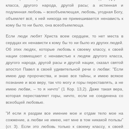
класса, другого народа, другой расы; а истинная и
подлинная любовь
–
всеобъемлющая, любовь, угодная Богу,
объемлет всё, к ней никогда не примешивается ненависть к
кому бы то ни было, она всеобъемлюща.
Если люди любят Христа всем сердцем, то нет места в
сердцах их ненависти к кому бы то ни было из других людей.
Об этих людях, которые любовь к своему классу, к своей
нации совмещают с ненавистью к людям другого класса,
другого народа, другой расы и другой нации, сказал святой
апостол Павел в своей удивительной речи о любви: "Если
имею дар пророчества, и знаю все тайны, и имею всякое
познание и всю веру, так что могу и горы переставлять, а не
имею любви,
–
то я ничто" (1 Кор. 13,2). Даже такая вера,
которая переставляет горы, ничто, если не соединена со
всеобщей любовью.
"И если я раздам все имение мое и отдам тело мое на
сожжение, а любви не имею, нет мне в том никакой пользы"
(ст. 3). Если это любовь только к своему классу, к своей