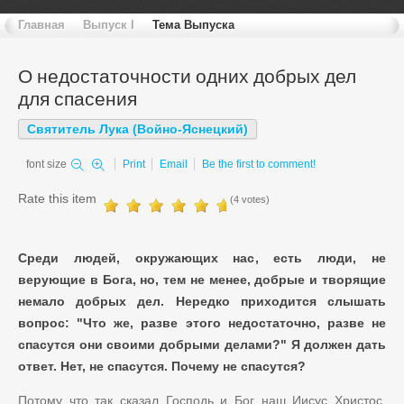
Главная
Выпуск I
Тема Выпуска
О недостаточности одних добрых дел
для спасения
Святитель Лука (Войно-Яснецкий)
font size
Print
Email
Be the first to comment!
Rate this item
(4 votes)
Среди людей, окружающих нас, есть люди, не
верующие в Бога, но, тем не менее, добрые и творящие
немало добрых дел. Нередко приходится слышать
вопрос: "Что же, разве этого недостаточно, разве не
спасутся они своими добрыми делами?" Я должен дать
ответ. Нет, не спасутся. Почему не спасутся?
Потому что так сказал Господь и Бог наш Иисус Христос,