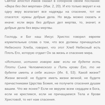
Святой апостол Иаков сказал в соборном своем послании:
«
Вера без дел мертва
» (Иак. 2, 20). И кто только верует и на
одну веру возлагает все надежды на спасение, тот не
спасется: нужны добрые дела. Но ведь можно сказать и
иначе: если вера без добрых дел мертва, то, значит, и
добрые дела без веры мертвы.
Господь и Бог наш Иисус Христос говорил евреям
изумительные слова о том, что все должны причащаться
Небесного Хлеба, говорил, что этот Хлеб Небесный есть
Плоть Его, которую отдает Он за жизнь и спасение мира.
«
Истинно, истинно говорю вам: если не будете есть
Плоти Сына Человеческого и Пить крови Его, то не
будете иметь в себе жизни
» (Ин. 6, 53). Какой жизни?
Жизни вечной: не будете иметь жизни вечной, не будете
причастниками Царства Божия, не получите спасения душам
вашим. Что же яснее? Если не веруем всем сердцем в Бога,
если не крестимся, если не причащаемся Тела и Крови
Христовой, то нет нам спасения.