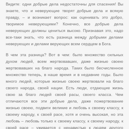
Видите: одни добрые дела недостаточны для спасения! Вы
знаете, что и неверующие творят добрые дела и всякую
правду,
–
и возникает вопрос: как оценивать это добро,
творимое неверующими? Конечно, все добрые дела
неверующих должны цениться высоко. Признавая это, надо
все-таки знать, что есть разница между добрыми делами
неверующих и делами верующих всем сердцем в Бога.
В чем эта разница? Вот в чем: было множество сильных
духом людей, всем жертвовавших, даже жизнью своею
жертвовавших на благо народа. Таких было бесчисленное
множество теперь, в наше время и в недавние годы. Было
много людей, которые жизнью своею жертвовали на благо
своего народа, своей нации. Есть люди, отдающие жизнь
свою за благо людей своей расы, своего класса. Чем
отличаются все эти добрые дела, даже пожертвование
жизнью своею, подвиги великие и любовь к своему классу, к
своему народу, к своей расе, хотя и очень высокая, но эта
любовь
–
любовь только к своему классу, к своему народу, к
своей расе
–
уживается с ненавистью к людям другого